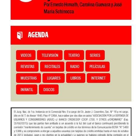
Por Ernesto Horvath, Carolina Guevara y José
María Schinocca
AGENDA
VIDEOS
TELEVISIÓN
TEATRO
SERIES
REVISTAS
RECITALES
RADIO
PELÍCULAS
MUESTRAS
LUGARES
LIBROS
INTERNET
INFANTIL
DISCOS