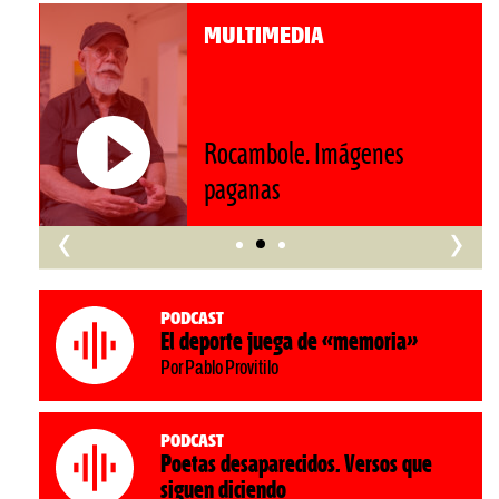
MULTIMEDIA
Roberto Pompa. «La reforma
nos retrocede al siglo XIX»
‹
›
Podcast
El deporte juega de «memoria»
Por Pablo Provitilo
Podcast
Poetas desaparecidos. Versos que
siguen diciendo