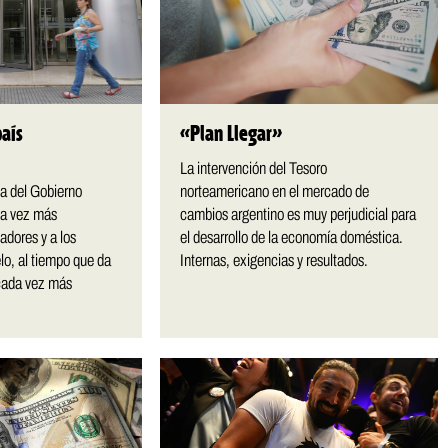
MULTIMEDIA
país
«Plan Llegar»
cción.
Rocambole. Imágenes
ria
paganas
La intervención del Tesoro
ca del Gobierno
norteamericano en el mercado de
ada vez más
cambios argentino es muy perjudicial para
adores y a los
el desarrollo de la economía doméstica.
lo, al tiempo que da
Internas, exigencias y resultados.
cada vez más