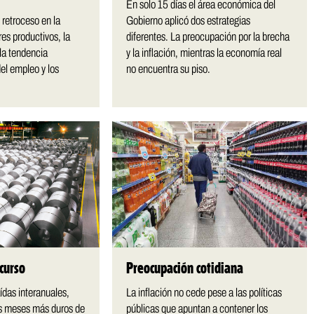
En solo 15 días el área económica del
 retroceso en la
Gobierno aplicó dos estrategias
res productivos, la
diferentes. La preocupación por la brecha
la tendencia
y la inflación, mientras la economía real
del empleo y los
no encuentra su piso.
 curso
Preocupación cotidiana
ídas interanuales,
La inflación no cede pese a las políticas
os meses más duros de
públicas que apuntan a contener los