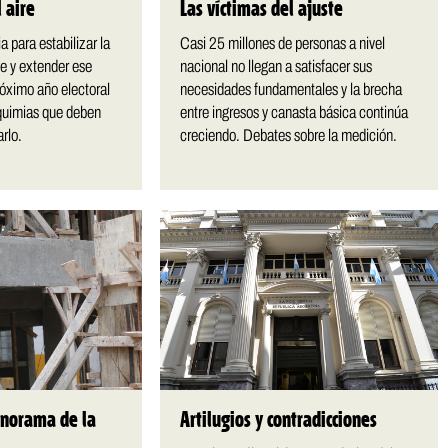
 aire
Las víctimas del ajuste
ia para estabilizar la
Casi 25 millones de personas a nivel
e y extender ese
nacional no llegan a satisfacer sus
róximo año electoral
necesidades fundamentales y la brecha
lquimias que deben
entre ingresos y canasta básica continúa
arlo.
creciendo. Debates sobre la medición.
norama de la
Artilugios y contradicciones