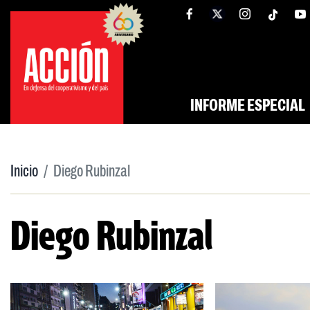
Saltar
tw
facebook
al
contenido
INFORME ESPECIAL
Inicio
Diego Rubinzal
Diego Rubinzal