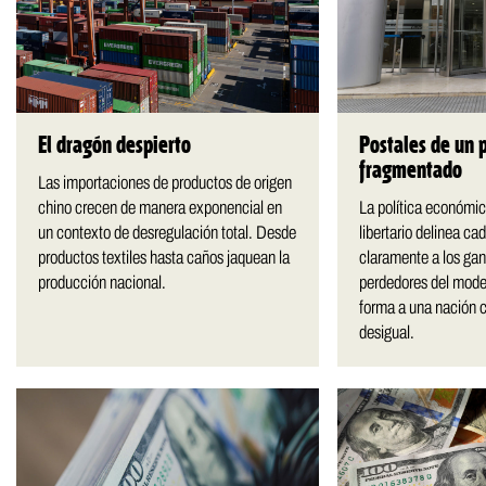
MULTIMEDIA
. «La reforma
al siglo XIX»
El dragón despierto
Postales de un 
60º aniversario de A
fragmentado
Periodismo con histo
Las importaciones de productos de origen
chino crecen de manera exponencial en
La política económi
un contexto de desregulación total. Desde
libertario delinea c
productos textiles hasta caños jaquean la
claramente a los gan
producción nacional.
perdedores del mode
forma a una nación 
desigual.